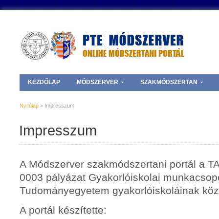
KEZDŐLAP
MÓDSZERVER
SZAKMÓDSZERTAN
Nyitólap
> Impresszum
Impresszum
A Módszerver szakmódszertani portál a T
0003 pályázat Gyakorlóiskolai munkacsopor
Tudományegyetem gyakorlóiskoláinak közr
A portál készítette: