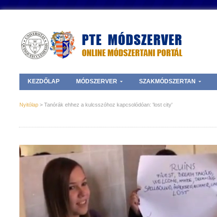
KEZDŐLAP
MÓDSZERVER
SZAKMÓDSZERTAN
Nyitólap
> Tanórák ehhez a kulcsszóhoz kapcsolódóan: 'lost city'