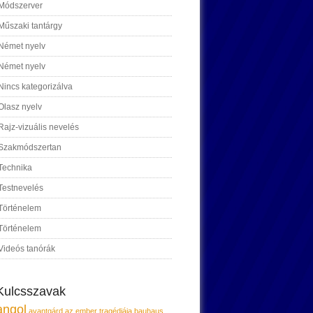
Módszerver
Műszaki tantárgy
Német nyelv
Német nyelv
Nincs kategorizálva
Olasz nyelv
Rajz-vizuális nevelés
Szakmódszertan
Technika
Testnevelés
Történelem
Történelem
Videós tanórák
Kulcsszavak
angol
avantgárd
az ember tragédiája
bauhaus