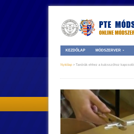
KEZDŐLAP
MÓDSZERVER
Nyitólap
> Tanórák ehhez a kulcsszóhoz kapcsolódó