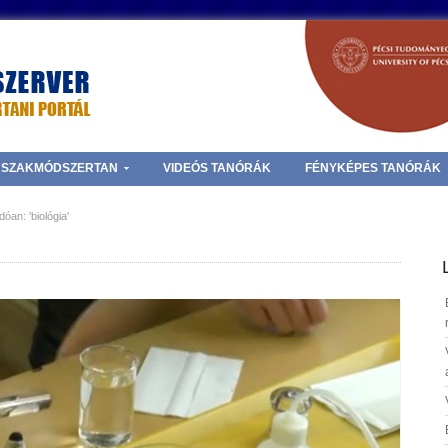
SZAKMÓDSZERTAN
VIDEÓS TANÓRÁK
FÉNYKÉPES TANÓRÁK
an: 'biológia'