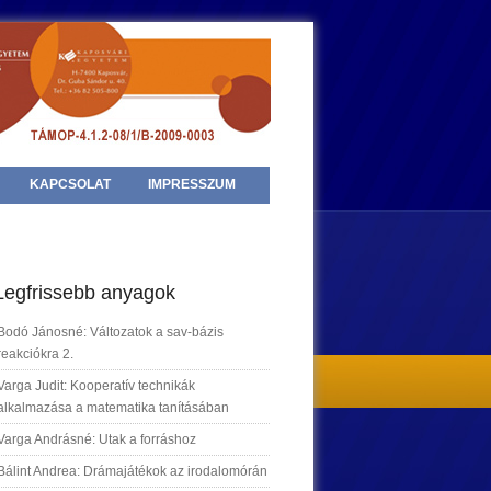
KAPCSOLAT
IMPRESSZUM
Legfrissebb anyagok
Bodó Jánosné: Változatok a sav-bázis
reakciókra 2.
Varga Judit: Kooperatív technikák
alkalmazása a matematika tanításában
Varga Andrásné: Utak a forráshoz
Bálint Andrea: Drámajátékok az irodalomórán