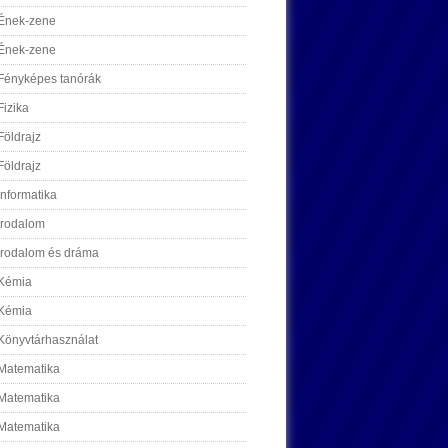
Ének-zene
Ének-zene
Fényképes tanórák
Fizika
Földrajz
Földrajz
Informatika
Irodalom
Irodalom és dráma
Kémia
Kémia
Könyvtárhasználat
Matematika
Matematika
Matematika