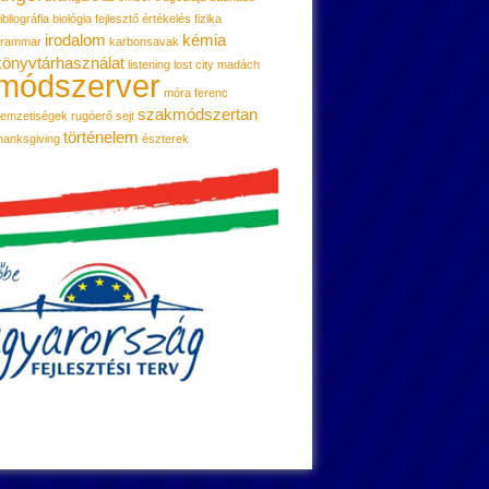
ibliográfia
biológia
fejlesztő értékelés
fizika
irodalom
kémia
grammar
karbonsavak
könyvtárhasználat
listening
lost city
madách
módszerver
móra ferenc
szakmódszertan
emzetiségek
rugóerő
sejt
történelem
hanksgiving
észterek