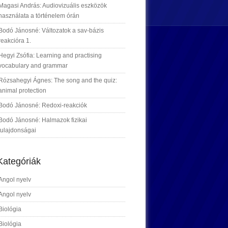
Magasi András: Audiovizuális eszközök
használata a történelem órán
Bodó Jánosné: Változatok a sav-bázis
reakcióra 1.
Hegyi Zsófia: Learning and practising
vocabulary and grammar
Rózsahegyi Ágnes: The song and the quiz:
animal protection
Bodó Jánosné: Redoxi-reakciók
Bodó Jánosné: Halmazok fizikai
tulajdonságai
Kategóriák
Angol nyelv
Angol nyelv
Biológia
Biológia