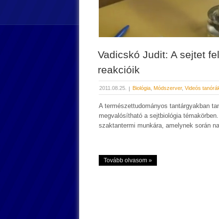
Vadicskó Judit: A sejtet f
reakcióik
2011.08.25.
Biológia
,
Módszerver
,
Videós tanórá
A természettudományos tantárgyakban tan
megvalósítható a sejtbiológia témakörben
szaktantermi munkára, amelynek során nag
Tovább olvasom »