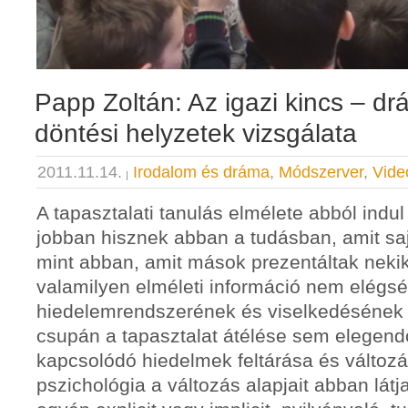
Papp Zoltán: Az igazi kincs – dr
döntési helyzetek vizsgálata
2011.11.14.
Irodalom és dráma
,
Módszerver
,
Vide
A tapasztalati tanulás elmélete abból indu
jobban hisznek abban a tudásban, amit saj
mint abban, amit mások prezentáltak nek
valamilyen elméleti információ nem elégs
hiedelemrendszerének és viselkedésének 
csupán a tapasztalat átélése sem elegend
kapcsolódó hiedelmek feltárása és változás
pszichológia a változás alapjait abban lát