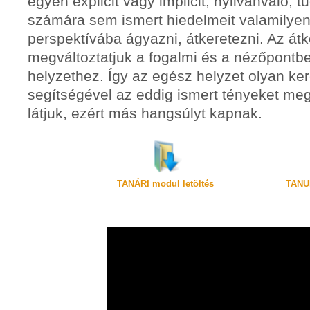
egyén explicit vagy implicit, nyilvánvaló, tu
számára sem ismert hiedelmeit valamilyen
perspektívába ágyazni, átkeretezni. Az át
megváltoztatjuk a fogalmi és a nézőpontbel
helyzethez. Így az egész helyzet olyan ke
segítségével az eddig ismert tényeket meg
látjuk, ezért más hangsúlyt kapnak.
TANÁRI modul letöltés
TANUL