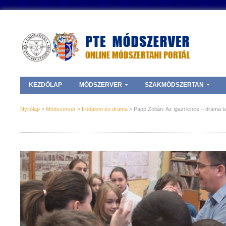
KEZDŐLAP
MÓDSZERVER
SZAKMÓDSZERTAN
Nyitólap
>
Módszerver
>
Irodalom és dráma
> Papp Zoltán: Az igazi kincs – dráma ta